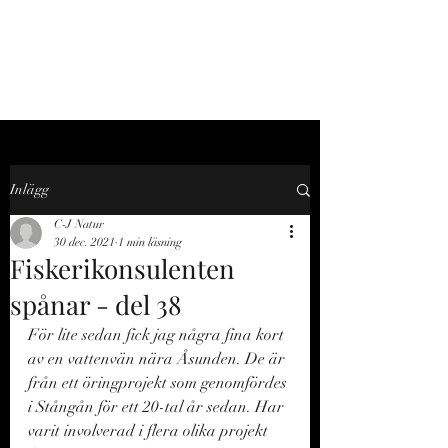
C-J NATUR
Inlägg
C-J Natur
30 dec. 2021
1 min läsning
Fiskerikonsulenten
spånar - del 38
För lite sedan fick jag några fina kort 
av en vattenvän nära Åsunden. De är 
från ett öringprojekt som genomfördes 
i Stångån för ett 20-tal år sedan. Har 
varit involverad i flera olika projekt 