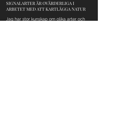
SIGNALARTER ÄR OVÄRDERLIGA I
ARBETET MED ATT KARTLÄGGA NATUR
Jag har stor kunskap om olika arter och
deras krav samt vad de berättar. Guckusko
är en av de exklusivare arterna