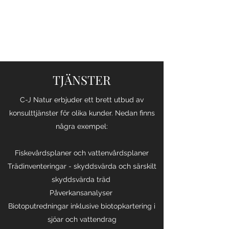
C-J NATUR
TJÄNSTER
C-J Natur erbjuder ett brett utbud av
konsulttjänster för olika kunder. Nedan finns
några exempel:
Fiskevårdsplaner och vattenvårdsplaner
Trädinventeringar - skyddsvärda och särskilt
skyddsvärda träd
Påverkansanalyser
Biotoputredningar inklusive biotopkartering i
sjöar och vattendrag