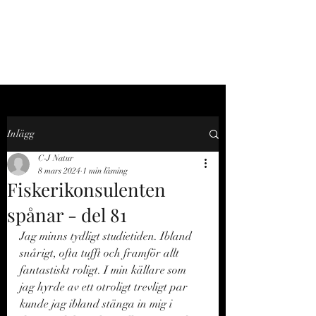
C-J NATUR
Inlägg
C-J Natur
8 mars 2024
1 min läsning
Fiskerikonsulenten
spånar - del 81
Jag minns tydligt studietiden. Ibland 
snårigt, ofta tufft och framför allt 
fantastiskt roligt. I min källare som 
jag hyrde av ett otroligt trevligt par 
kunde jag ibland stänga in mig i 