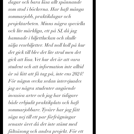
dagar och bara läsa allt spännande 
som stod i böckerna. Har haft många 
sommarjobb, praktikdagar och 
projektarbeten. Minns några speciella 
och lite märkliga, ett på SJ, då jag 
hamnade i biljettluckan och skulle 
sälja resebiljetter. Med noll koll på hur 
det gick till blev det lite strul men det 
gick att lösa. Vet hur det är att vara 
student och att information inte alltid 
är så lätt att få tag på, inte ens 2024! 
För någon vecka sedan intervjuades 
jag av några studenter angående 
invasiva arter och jag har tidigare 
både erbjudit praktikplats och haft 
sommarjobbare. Tyvärr har jag fått 
säga nej till ett par förfrågningar 
senaste året då det inte stämt med 
fältsäsong och andra projekt. För ett 