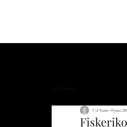
Hem
Om
Tjänste
Alla inlägg
C-J Natur
19 juni 20
Fiskeriko