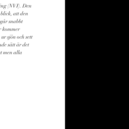
ing (NVI). Den 
lick, att den 
 går snabbt 
är kommer 
ur sjön och sett 
de sätt är det 
ut men alla 