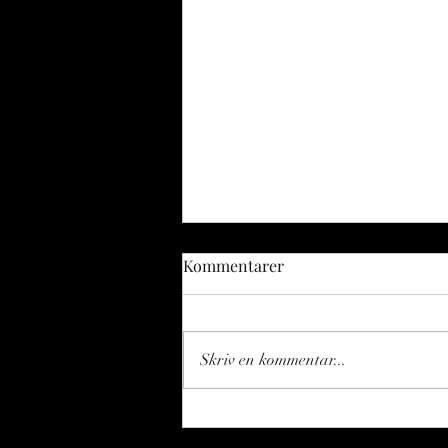
Kommentarer
Skriv en kommentar...
Fiskerikonsulenten spånar -
del 117