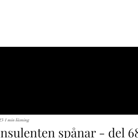
C-J NATUR
r
Produkter
Projekt
Guidningar
Referenser
Kontakt
Fis
23
1 min läsning
nsulenten spånar - del 6