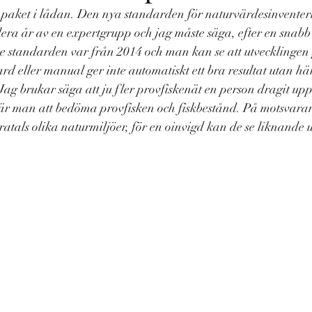
paket i lådan. Den nya standarden för naturvärdesinventer
lera år av en expertgrupp och jag måste säga, efter en snabb b
re standarden var från 2014 och man kan se att utvecklingen
rd eller manual ger inte automatiskt ett bra resultat utan h
Jag brukar säga att ju fler provfiskenät en person dragit upp 
 är man att bedöma provfisken och fiskbestånd. På motsvaran
dratals olika naturmiljöer, för en oinvigd kan de se liknande 