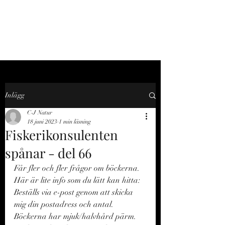
C-J NATUR
Inlägg
C-J Natur
18 juni 2023
1 min läsning
Fiskerikonsulenten
spånar - del 66
Får fler och fler frågor om böckerna. 
Här är lite info som du lätt kan hitta: 
Beställs via e-post genom att skicka 
mig din postadress och antal. 
Böckerna har mjuk/halvhård pärm. 