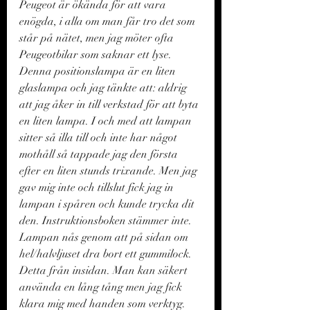
Peugeot är ökända för att vara 
enögda, i alla om man får tro det som 
står på nätet, men jag möter ofta 
Peugeotbilar som saknar ett lyse. 
Denna positionslampa är en liten 
glaslampa och jag tänkte att: aldrig 
att jag åker in till verkstad för att byta 
en liten lampa. I och med att lampan 
sitter så illa till och inte har något 
mothåll så tappade jag den första 
efter en liten stunds trixande. Men jag 
gav mig inte och tillslut fick jag in 
lampan i spåren och kunde trycka dit 
den. Instruktionsboken stämmer inte. 
Lampan nås genom att på sidan om 
hel/halvljuset dra bort ett gummilock. 
Detta från insidan. Man kan säkert 
använda en lång tång men jag fick 
klara mig med handen som verktyg. 