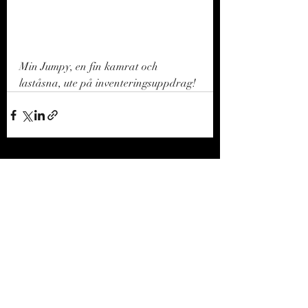
Min Jumpy, en fin kamrat och 
laståsna, ute på inventeringsuppdrag!
Senaste inlägg
Visa alla