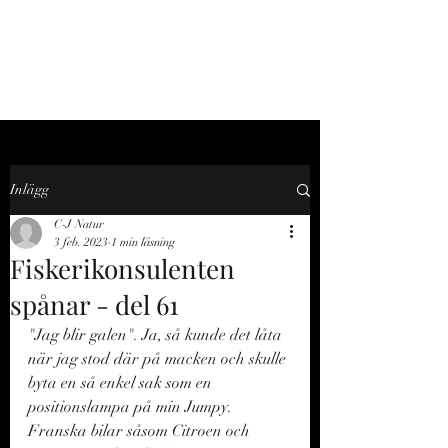
C-J NATUR
Inlägg
C-J Natur
3 feb. 2023
1 min läsning
Fiskerikonsulenten
spånar - del 61
"Jag blir galen". Ja, så kunde det låta 
när jag stod där på macken och skulle 
byta en så enkel sak som en 
positionslampa på min Jumpy. 
Franska bilar såsom Citroen och 