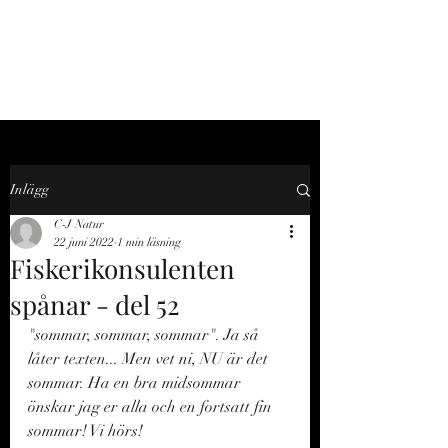
C-J NATUR
Inlägg
C-J Natur
22 juni 2022
1 min läsning
Fiskerikonsulenten
spånar - del 52
"sommar, sommar, sommar". Ja så 
låter texten... Men vet ni, NU är det 
sommar. Ha en bra midsommar 
önskar jag er alla och en fortsatt fin 
sommar! Vi hörs!