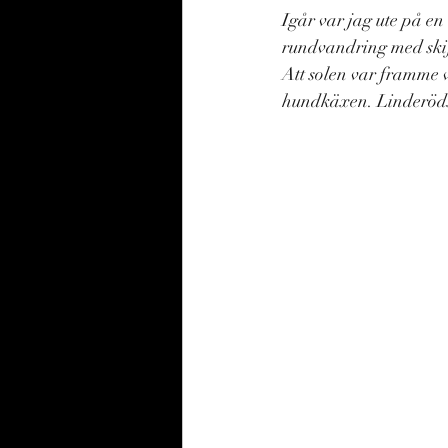
Igår var jag ute på e
rundvandring med skif
Att solen var framme v
hundkäxen. Linderöds