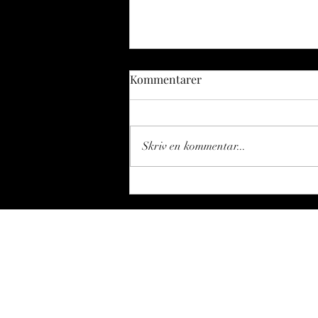
Kommentarer
Skriv en kommentar...
Fiskerikonsulenten spånar -
del 117