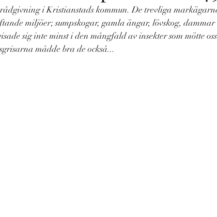
n rådgivning i Kristianstads kommun. De trevliga markägarna
tande miljöer; sumpskogar, gamla ängar, lövskog, dammar 
isade sig inte minst i den mångfald av insekter som mötte os
grisarna mådde bra de också...