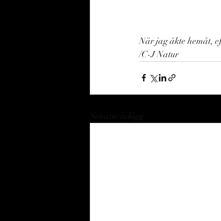
När jag åkte hemåt, ef
/C-J Natur 
Senaste inlägg