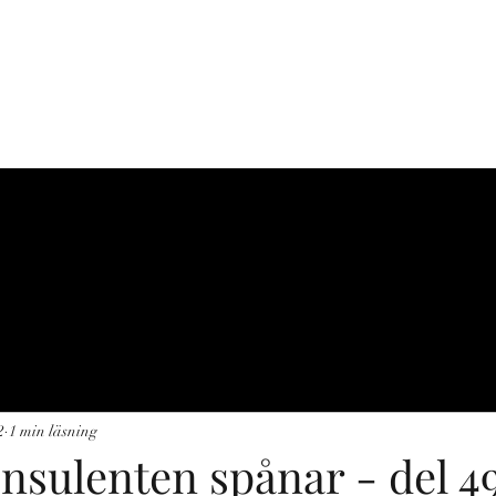
C-J NATUR
r
Produkter
Projekt
Guidningar
Referenser
Kontakt
Fis
2
1 min läsning
nsulenten spånar - del 4