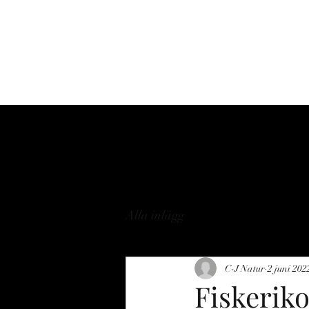
Hem
Om
Tjänste
Alla inlägg
C-J Natur
2 juni 202
Fiskeriko