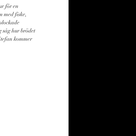
r för en 
m med fiske, 
 plockade 
 såg hur brödet 
Stefan kommer 