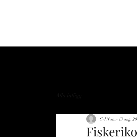
Hem
Om
Tjänste
Alla inlägg
C-J Natur
13 aug. 2
Fiskeriko