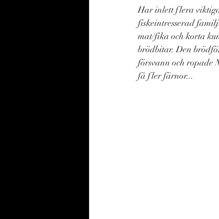
Har inlett flera vikti
fiskeintresserad familj
mat/fika och korta kun
brödbitar. Den brödfö
försvann och ropade N
få fler färnor... 