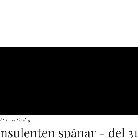
C-J NATUR
r
Produkter
Projekt
Guidningar
Referenser
Kontakt
Fis
021
1 min läsning
nsulenten spånar - del 31