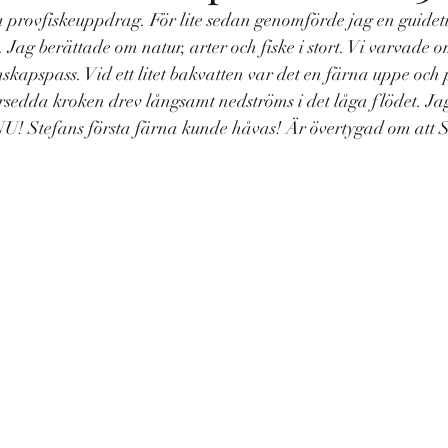
ga provfiskeuppdrag. För lite sedan genomförde jag en guidetu
. Jag berättade om natur, arter och fiske i stort. Vi varvade o
skapspass. Vid ett litet bakvatten var det en färna uppe och
rsedda kroken drev långsamt nedströms i det låga flödet. Jag
U! Stefans första färna kunde håvas! Är övertygad om att 