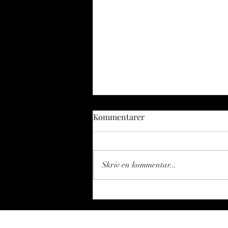
Kommentarer
Skriv en kommentar...
Fiskerikonsulenten spånar -
del 117