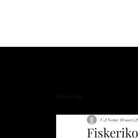
Hem
Om
Tjänste
Alla inlägg
C-J Natur
10 mars 2
Fiskeriko