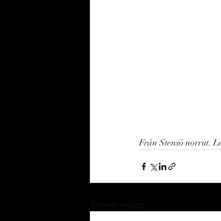
Från Stensö norrut. Lå
Senaste inlägg