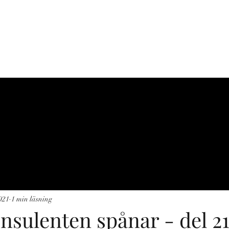
C-J NATUR
r
Produkter
Projekt
Guidningar
Referenser
Kontakt
Fis
021
1 min läsning
nsulenten spånar - del 2