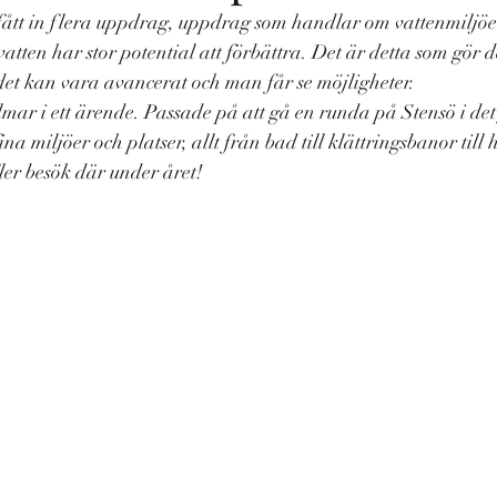
ått in flera uppdrag, uppdrag som handlar om vattenmiljöers
vatten har stor potential att förbättra. Det är detta som gör 
det kan vara avancerat och man får se möjligheter. 
lmar i ett ärende. Passade på att gå en runda på Stensö i det 
a miljöer och platser, allt från bad till klättringsbanor till 
fler besök där under året!