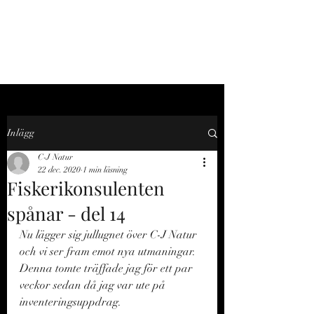
C-J NATUR
Inlägg
C-J Natur
22 dec. 2020
1 min läsning
Fiskerikonsulenten
spånar - del 14
Nu lägger sig jullugnet över C-J Natur 
och vi ser fram emot nya utmaningar. 
Denna tomte träffade jag för ett par 
veckor sedan då jag var ute på 
inventeringsuppdrag. 