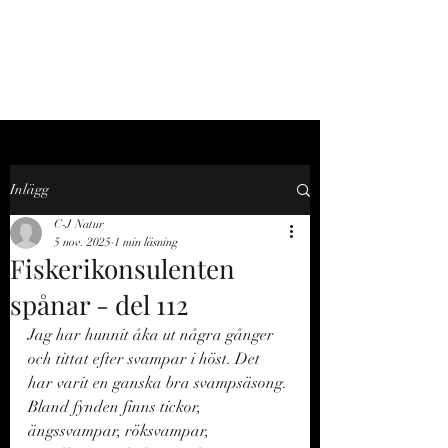
C-J NATUR
Inlägg
C-J Natur
5 nov. 2025
1 min läsning
Fiskerikonsulenten
spånar - del 112
Jag har hunnit åka ut några gånger 
och tittat efter svampar i höst. Det 
har varit en ganska bra svampsäsong. 
Bland fynden finns tickor, 
ängssvampar, röksvampar, 