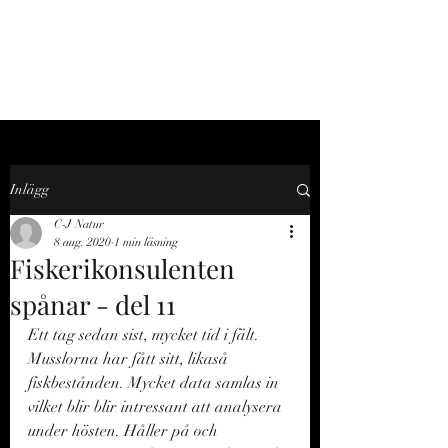
C-J NATUR
Inlägg
C-J Natur
8 aug. 2020
1 min läsning
Fiskerikonsulenten
spånar - del 11
Ett tag sedan sist, mycket tid i fält. 
Musslorna har fått sitt, likaså 
fiskbestånden. Mycket data samlas in 
vilket blir blir intressant att analysera 
under hösten. Håller på och 