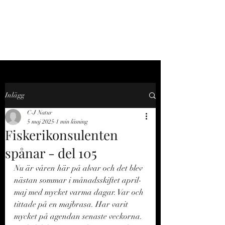
C-J NATUR
Inlägg
C-J Natur
5 maj 2025
1 min läsning
Fiskerikonsulenten
spånar - del 105
Nu är våren här på alvar och det blev 
nästan sommar i månadsskiftet april-
maj med mycket varma dagar. Var och 
tittade på en majbrasa. Har varit 
mycket på agendan senaste veckorna. 